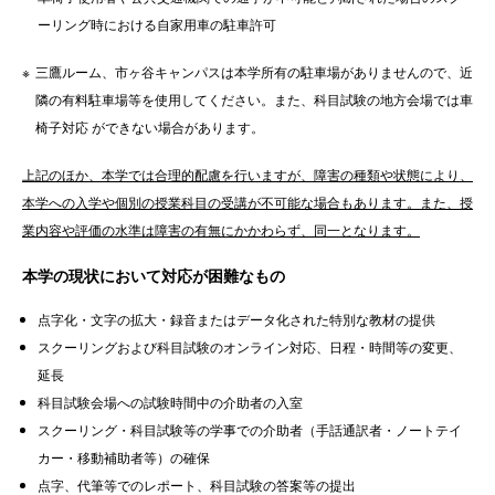
ーリング時における自家用車の駐車許可
三鷹ルーム、市ヶ谷キャンパスは本学所有の駐車場がありませんので、近
隣の有料駐車場等を使用してください。また、科目試験の地方会場では車
椅子対応 ができない場合があります。
上記のほか、本学では合理的配慮を行いますが、障害の種類や状態により、
本学への入学や個別の授業科目の受講が不可能な場合もあります。また、授
業内容や評価の水準は障害の有無にかかわらず、同一となります。
本学の現状において対応が困難なもの
点字化・文字の拡大・録音またはデータ化された特別な教材の提供
スクーリングおよび科目試験のオンライン対応、日程・時間等の変更、
延長
科目試験会場への試験時間中の介助者の入室
スクーリング・科目試験等の学事での介助者（手話通訳者・ノートテイ
カー・移動補助者等）の確保
点字、代筆等でのレポート、科目試験の答案等の提出