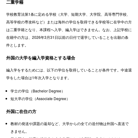
二重学籍
学校教育法第1条に定める学校（大学、短期大学、大学院、高等専門学校、
高等学校の専攻科など）または海外の学位を取得できる学校等に在学中の方
は二重学籍となり、本課程へ入学、編入学はできません。なお、上記学校に
在籍中の方は、2026年3月31日以前の日付で退学していることを出願の条
件とします。
外国の大学を編入学資格とする場合
編入学をするためには、以下の学位を取得していることが条件です。中途退
学をした場合は1年次入学となります。
学士の学位（Bachelor Degree）
短大卒の学位（Associate Degree）
外国に在住の方
教材の発送や課題の返却など、大学からの全ての送付物は外国へ直送で
きません。