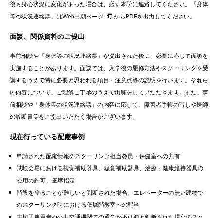
後も身心状況に変化があった場合は、必ず本学に連絡してください。「身体
等の状況連絡票」は
Web出願ページ
からPDFを出力してください。
面談、関係資料のご提出
事前相談や「身体等の状況連絡票」が提出された後に、必要に応じて面談を
実施することがあります。面談では、入学後の履修方法やスクーリングを受
講するうえで特に必要と思われる項目・注意点等の説明を行います。それら
の内容について、ご理解ご了承のうえで出願をしていただきます。また、事
前相談や「身体等の状況連絡票」の内容に応じて、障害者手帳の写しや医師
の診断書等をご提出いただく場合がございます。
現在行っている配慮事例
申請された配慮情報のスクーリング担当教員・保健室への共有
試験会場における視覚補助器具、聴覚補助器具、治療・健康維持器具の
使用の許可、座席指定
階段を登ることが難しいと判断された場合、エレベーターの無い建物で
のスクーリング時における低層階教室への配当
車椅子使用者や公共交通機関での通学が不可能と判断された場合のスク