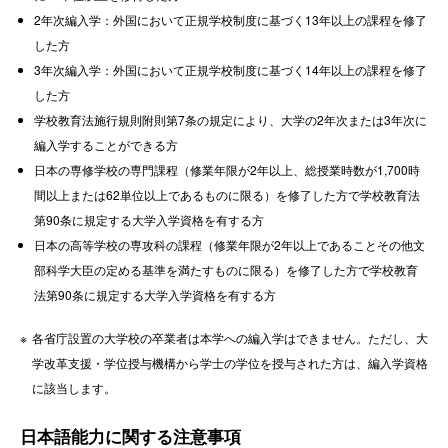
2年次編入学：外国において正規学校制度に基づく13年以上の課程を修了
した方
3年次編入学：外国において正規学校制度に基づく14年以上の課程を修了
した方
学校教育法施行規則附則第7条の規定により、大学の2年次または3年次に
編入学することができる方
日本の専修学校の専門課程（修業年限が2年以上、総授業時数が1,700時
間以上または62単位以上であるものに限る）を修了した方で学校教育法
第90条に規定する大学入学資格を有する方
日本の高等学校の専攻科の課程（修業年限が2年以上であることその他文
部科学大臣の定める基準を満たすものに限る）を修了した方で学校教育
法第90条に規定する大学入学資格を有する方
各省庁設置の大学校の卒業者は本学への編入学はできません。ただし、大
学改革支援・学位授与機構から学士の学位を授与された方は、編入学資格
に該当します。
日本語能力に関する注意事項