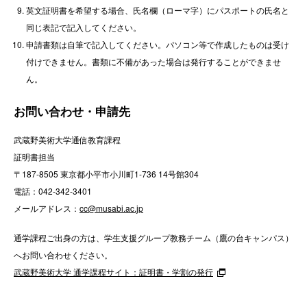
英文証明書を希望する場合、氏名欄（ローマ字）にパスポートの氏名と
同じ表記で記入してください。
申請書類は自筆で記入してください。パソコン等で作成したものは受け
付けできません。書類に不備があった場合は発行することができませ
ん。
お問い合わせ・申請先
武蔵野美術大学通信教育課程
証明書担当
〒187-8505 東京都小平市小川町1-736 14号館304
電話：
042-342-3401
メールアドレス：
cc@musabi.ac.jp
通学課程ご出身の方は、学生支援グループ教務チーム（鷹の台キャンパス）
へお問い合わせください。
武蔵野美術大学 通学課程サイト：証明書・学割の発行