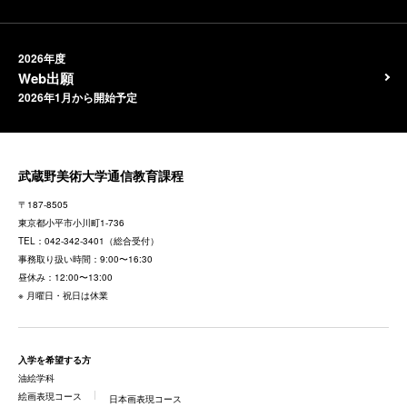
2026年度
Web出願
2026年1月から開始予定
武蔵野美術大学通信教育課程
〒187-8505
東京都
小平市小川町1-736
TEL：
042-342-3401
（総合受付）
事務取り扱い時間：9:00〜16:30
昼休み：12:00〜13:00
※ 月曜日・祝日は休業
入学を希望する方
油絵学科
絵画表現コース
日本画表現コース