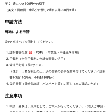
英文1通につき600円分の切手
（英文：同種同一申込分に限り2通目以降200円/1通）
申請方法
郵送による申請
次の4点すべてを同封してください。
証明書交付願
（PDF）（卒業生・中途退学者用）
手数料（交付手数料の合計金額分の切手）
返送用封筒（長3サイズ）
（住所・氏名を明記の上、次の金額の切手を貼り付けてください／証明
書1-3通110円分、4-8通180円分）
公的書類（運転免許証、パスポート等）の写し（本人確認のため）
注意事項
申請・受取は、原則として、ご本人が行ってください。 代理人が申請・