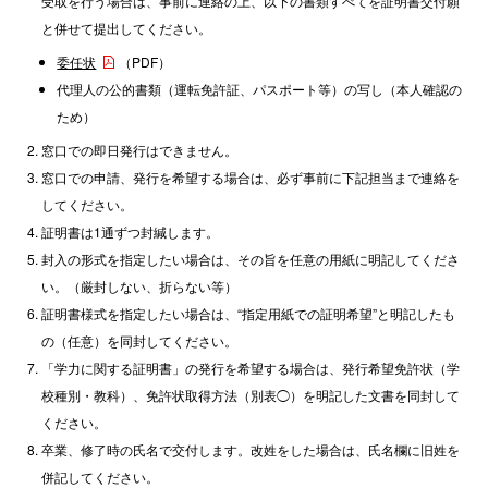
受取を行う場合は、事前に連絡の上、以下の書類すべてを証明書交付願
と併せて提出してください。
委任状
（PDF）
代理人の公的書類（運転免許証、パスポート等）の写し（本人確認の
ため）
窓口での即日発行はできません。
窓口での申請、発行を希望する場合は、必ず事前に下記担当まで連絡を
してください。
証明書は1通ずつ封緘します。
封入の形式を指定したい場合は、その旨を任意の用紙に明記してくださ
い。（厳封しない、折らない等）
証明書様式を指定したい場合は、“指定用紙での証明希望”と明記したも
の（任意）を同封してください。
「学力に関する証明書」の発行を希望する場合は、発行希望免許状（学
校種別・教科）、免許状取得方法（別表◯）を明記した文書を同封して
ください。
卒業、修了時の氏名で交付します。改姓をした場合は、氏名欄に旧姓を
併記してください。