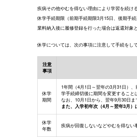
疾病その他やむを得ない理由により学習を続け
休学手続期限（前期手続期限3月15日、後期手
業料納入後に履修登録を行った場合は返還対象
休学については、次の事項に注意して手続をし
注意
事項
1年間（4月1日～翌年の3月31日）
休学
学手続締切後に期間を変更すること
期間
なお、10月1日から、翌年9月30
また、入学初年次（4月～翌年3月）
休学
疾病が回復しないなどやむを得ない
年数