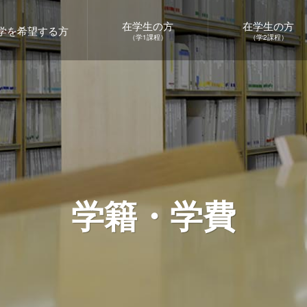
在学生の方
在学生の方
学を希望する方
（学1課程）
（学2課程）
学籍・学費