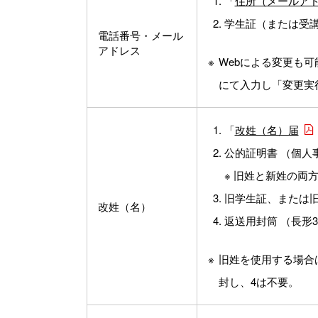
「
住所（メールアド
学生証（または受
電話番号・メール
アドレス
Webによる変更も
にて入力し「変更実
「
改姓（名）届
公的証明書 （個人
※ 旧姓と新姓の両
旧学生証、または
改姓（名）
返送用封筒 （長形
旧姓を使用する場合
封し、4は不要。