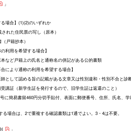
」
場合】(1)(2)のいずれか
記載された住民票の写し（原本）
明書（戸籍抄本）
称の利用を希望する場合】
原本など戸籍上の氏名と通称名の併記がある公的書類
不合により通称の利用を希望する場合】
医師として認める旨の記載がある文章又は性別違和・性別不合と診
旧受講証（新学生証を発行するので、旧学生証は返還のこと）
3号に簡易書留460円分切手貼付、表面に郵便番号、住所、氏名、
する場合は、2で重複する確認書類は1通でよい。3・4は不要。
則
」