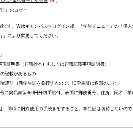
レス･電話番号）変更届
」
講証）のコピー
可能です。Webキャンパスへログイン後、「学生メニュー」の「個
行」により変更してください。
」
事項証明書（戸籍抄本）もしくは戸籍記載事項証明書）
方の記載があるもの
旧受講証（新学生証を発行するので、旧学生証は返還のこと）
3号に簡易書留460円分切手貼付、表面に郵便番号、住所、氏名、
は、同時に旧姓使用の手続きをすること。学生証は切替しないので