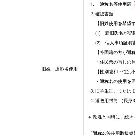
「
通称名等使用願
確認書類
【旧姓使用を希望する
(1) 新旧氏名が
(2) 個人事項証
【外国籍の方が通
・住民票の写しの
旧姓・通称名使用
【性別違和・性別
・通称名の使用を
旧学生証、または
返送用封筒 （長形
改姓と同時に手続き
「
通称名等使用取扱規