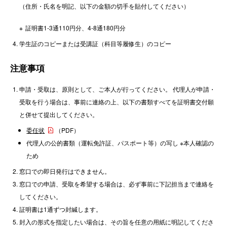
（住所・氏名を明記、以下の金額の切手を貼付してください）
証明書1-3通110円分、4-8通180円分
学生証のコピーまたは受講証（科目等履修生）のコピー
注意事項
申請・受取は、原則として、ご本人が行ってください。 代理人が申請・
受取を行う場合は、事前に連絡の上、以下の書類すべてを証明書交付願
と併せて提出してください。
委任状
（PDF）
代理人の公的書類（運転免許証、パスポート等）の写し ※本人確認の
ため
窓口での即日発行はできません。
窓口での申請、受取を希望する場合は、必ず事前に下記担当まで連絡を
してください。
証明書は1通ずつ封緘します。
封入の形式を指定したい場合は、その旨を任意の用紙に明記してくださ