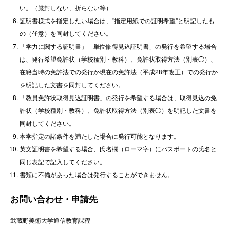
い。（厳封しない、折らない等）
証明書様式を指定したい場合は、“指定用紙での証明希望”と明記したも
の（任意）を同封してください。
「学力に関する証明書」「単位修得見込証明書」の発行を希望する場合
は、発行希望免許状（学校種別・教科）、免許状取得方法（別表◯）、
在籍当時の免許法での発行か現在の免許法（平成28年改正）での発行か
を明記した文書を同封してください。
「教員免許状取得見込証明書」の発行を希望する場合は、取得見込の免
許状（学校種別・教科）、免許状取得方法（別表◯）を明記した文書を
同封してください。
本学指定の諸条件を満たした場合に発行可能となります。
英文証明書を希望する場合、氏名欄（ローマ字）にパスポートの氏名と
同じ表記で記入してください。
書類に不備があった場合は発行することができません。
お問い合わせ・申請先
武蔵野美術大学通信教育課程