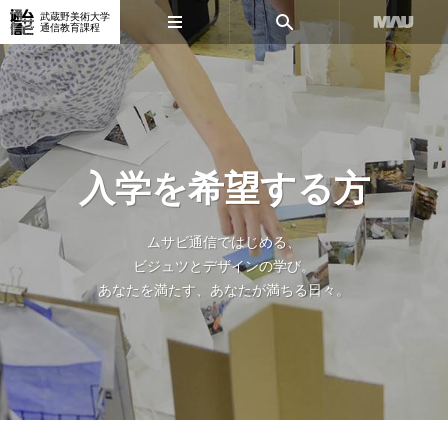
武蔵野美術大学
通信教育課程
入学を希望する方
ムサビ通信ではじめる、
ビジュツとデザインの学び。
あなたを満たす、あなたが満ちる日々。