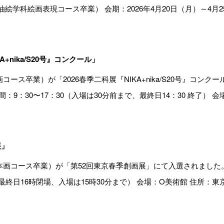
学科絵画表現コース卒業） 会期：2026年4月20日（月）～4月25日（
+nika/S20号』コンクール」
ース卒業）が「2026春季二科展『NIKA+nika/S20号』コンクー
：9：30〜17：30（入場は30分前まで、最終日14：30 終了） 会場
展」
画コース卒業）が「第52回東京春季創画展」にて入選されました。 会
（最終日16時閉場、入場は15時30分まで） 会場：O美術館 住所：東京都