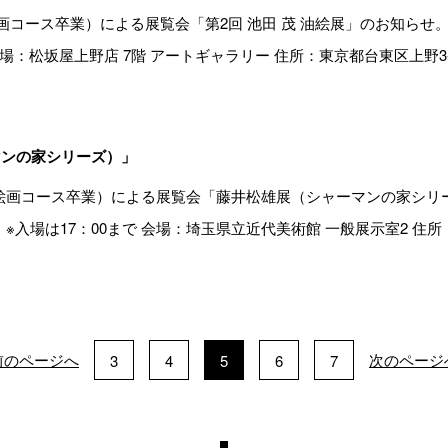
画コース卒業）による展覧会「第2回 池田 茂 油絵展」のお知らせ。 会
 会場：松坂屋上野店 7階 アートギャラリー 住所：東京都台東区上野3-2
マンの家シリーズ）」
絵画コース卒業）による展覧会「藤井松雄展（シャーマンの家シリーズ
0 ※入場は17：00まで 会場：埼玉県立近代美術館 一般展示室2 住所：
前
のページ
へ
次
のページ
3
4
5
6
7