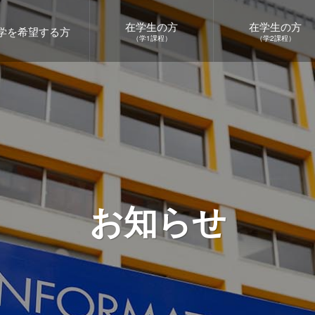
在学生の方
在学生の方
学を希望する方
（学1課程）
（学2課程）
お知らせ