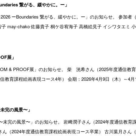
Boundaries 繋がる、緩やかに。ー」
 2026 ーBoundaries 繋がる、緩やかに。ー」のお知らせ。 参加
may-chako 佐藤貴子 桐ケ谷宥海子 高橋絵見子 イシワタエミ 小川早
OOF展」
OM & PROOF展」のお知らせ。 柴 洸希さん（2025年度通信
育課程絵画表現コース4年） 会期：2026年4月9日（木）～4月14日（
ry〜未完の風景〜」
enery〜未完の風景〜」のお知らせ。 岩﨑潤子さん（2024年度通信教
（2024年度通信教育課程絵画表現コース卒業） 古川葉月さん（20