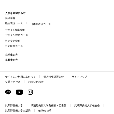
入学を希望する方
油絵学科
絵画表現コース
日本画表現コース
デザイン情報学科
デザイン総合コース
芸術文化学科
芸術研究コース
在学生の方
卒業生の方
サイトのご利用にあたって
個人情報保護方針
サイトマップ
交通アクセス
お問い合わせ
武蔵野美術大学
武蔵野美術大学美術館・図書館
武蔵野美術大学校友会
武蔵野美術大学出版局
gallery αM