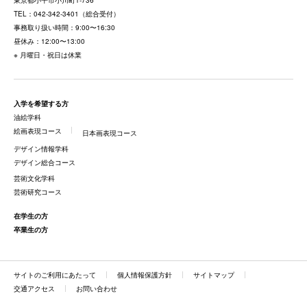
東京都
小平市小川町1-736
TEL：
042-342-3401
（総合受付）
事務取り扱い時間：9:00〜16:30
昼休み：12:00〜13:00
※ 月曜日・祝日は休業
入学を希望する方
油絵学科
絵画表現コース
日本画表現コース
デザイン情報学科
デザイン総合コース
芸術文化学科
芸術研究コース
在学生の方
卒業生の方
サイトのご利用にあたって
個人情報保護方針
サイトマップ
交通アクセス
お問い合わせ