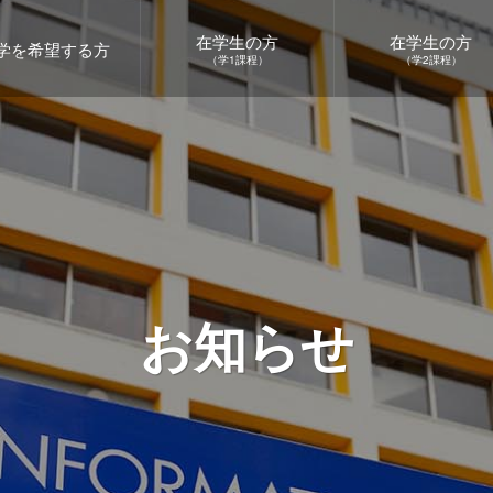
在学生の方
在学生の方
学を希望する方
（学1課程）
（学2課程）
お知らせ