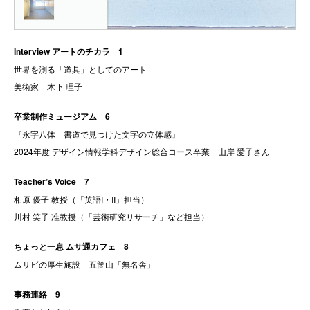
Interview アートのチカラ 1
世界を測る「道具」としてのアート
美術家 木下 理子
卒業制作ミュージアム 6
『永字八体 書道で見つけた文字の立体感』
2024年度 デザイン情報学科デザイン総合コース卒業 山岸 愛子さん
Teacher’s Voice 7
相原 優子 教授（「英語I・II」担当）
川村 笑子 准教授（「芸術研究リサーチ」など担当）
ちょっと一息 ムサ通カフェ 8
ムサビの厚生施設 五箇山「無名舎」
事務連絡 9