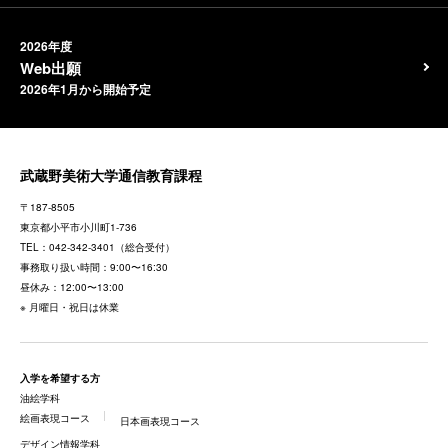
2026年度
Web出願
2026年1月から開始予定
武蔵野美術大学通信教育課程
〒187-8505
東京都
小平市小川町1-736
TEL：
042-342-3401
（総合受付）
事務取り扱い時間：9:00〜16:30
昼休み：12:00〜13:00
※ 月曜日・祝日は休業
入学を希望する方
油絵学科
絵画表現コース
日本画表現コース
デザイン情報学科