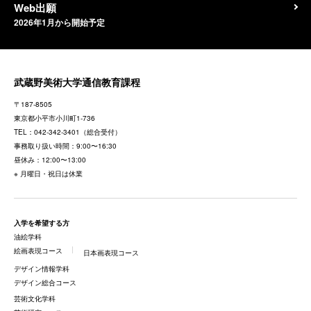
Web出願
2026年1月から開始予定
武蔵野美術大学通信教育課程
〒187-8505
東京都
小平市小川町1-736
TEL：
042-342-3401
（総合受付）
事務取り扱い時間：9:00〜16:30
昼休み：12:00〜13:00
※ 月曜日・祝日は休業
入学を希望する方
油絵学科
絵画表現コース
日本画表現コース
デザイン情報学科
デザイン総合コース
芸術文化学科