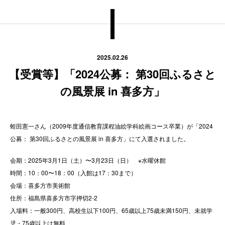
2025.02.26
【受賞等】「2024公募： 第30回ふるさと
の風景展 in 喜多方」
蛭田憲一さん（2009
年度通信教育課程油絵学科絵画コース卒業）が「2024
公募： 第30回ふるさとの風景展 in 喜多方」にて入選されました。
会期：2025年3月1日（土）〜3月23日（日） ※水曜休館
時間：10：00〜18：00（入館は17：30まで）
会場：喜多方市美術館
住所：福島県喜多方市字押切2-2
入場料：一般300円、高校生以下100円、65歳以上75歳未満150円、未就学
児・75歳以上は無料