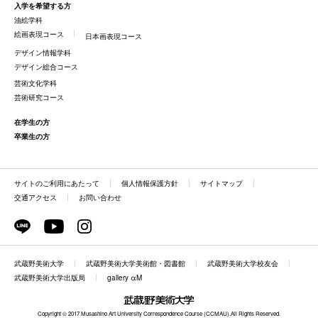
入学を希望する方
油絵学科
絵画表現コース
日本画表現コース
デザイン情報学科
デザイン総合コース
芸術文化学科
芸術研究コース
在学生の方
卒業生の方
サイトのご利用にあたって
個人情報保護方針
サイトマップ
交通アクセス
お問い合わせ
武蔵野美術大学
武蔵野美術大学美術館・図書館
武蔵野美術大学校友会
武蔵野美術大学出版局
gallery αM
Copyright © 2017 Musashino Art University Correspondence Course (CCMAU).All Rights Reserved.