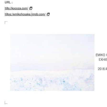
URL：
http://kocoza.com/
https://emikohosaka.jimdo.com/